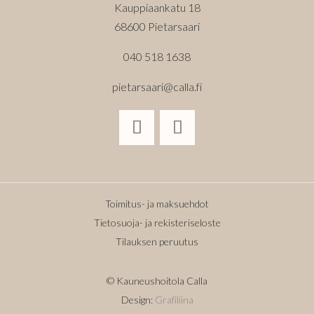
Kauppiaankatu 18
68600 Pietarsaari
040 518 1638
pietarsaari@calla.fi
Toimitus- ja maksuehdot
Tietosuoja- ja rekisteriseloste
Tilauksen peruutus
© Kauneushoitola Calla
Design:
Grafiliina