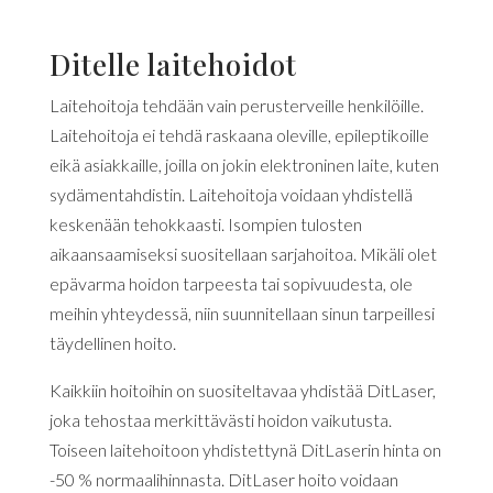
Ditelle laitehoidot
Laitehoitoja tehdään vain perusterveille henkilöille.
Laitehoitoja ei tehdä raskaana oleville, epileptikoille
eikä asiakkaille, joilla on jokin elektroninen laite, kuten
sydämentahdistin. Laitehoitoja voidaan yhdistellä
keskenään tehokkaasti. Isompien tulosten
aikaansaamiseksi suositellaan sarjahoitoa. Mikäli olet
epävarma hoidon tarpeesta tai sopivuudesta, ole
meihin yhteydessä, niin suunnitellaan sinun tarpeillesi
täydellinen hoito.
Kaikkiin hoitoihin on suositeltavaa yhdistää DitLaser,
joka tehostaa merkittävästi hoidon vaikutusta.
Toiseen laitehoitoon yhdistettynä DitLaserin hinta on
-50 % normaalihinnasta. DitLaser hoito voidaan