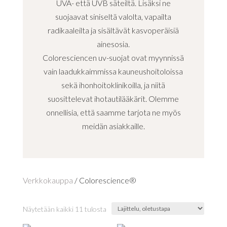
UVA- että UVB säteiltä. Lisäksi ne
suojaavat siniseltä valolta, vapailta
radikaaleilta ja sisältävät kasvoperäisiä
ainesosia.
Coloresciencen uv-suojat ovat myynnissä
vain laadukkaimmissa kauneushoitoloissa
sekä ihonhoitoklinikoilla, ja niitä
suosittelevat ihotautilääkärit. Olemme
onnellisia, että saamme tarjota ne myös
meidän asiakkaille.
Verkkokauppa
/ Colorescience®
Näytetään kaikki 11 tulosta