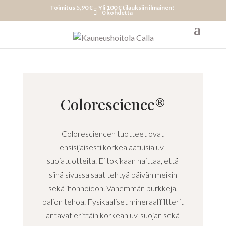
Toimitus 5,90 € – Yli 100 € tilauksiin ilmainen!
0 kohdetta
Colorescience®
Coloresciencen tuotteet ovat
ensisijaisesti korkealaatuisia uv-
suojatuotteita. Ei tokikaan haittaa, että
siinä sivussa saat tehtyä päivän meikin
sekä ihonhoidon. Vähemmän purkkeja,
paljon tehoa. Fysikaaliset mineraalifiltterit
antavat erittäin korkean uv-suojan sekä