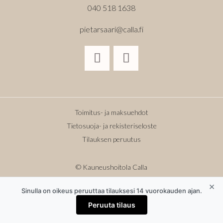
040 518 1638
pietarsaari@calla.fi
Toimitus- ja maksuehdot
Tietosuoja- ja rekisteriseloste
Tilauksen peruutus
© Kauneushoitola Calla
Design:
Grafiliina
×
Sinulla on oikeus peruuttaa tilauksesi 14 vuorokauden ajan.
Peruuta tilaus
Sisältötekstien kopioiminen ilman lupaa kielletty.