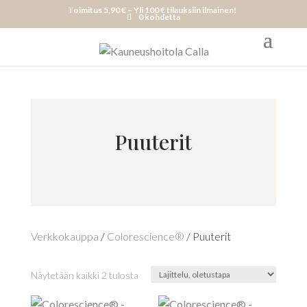
Toimitus 5,90 € – Yli 100 € tilauksiin ilmainen!
0 kohdetta
Puuterit
Verkkokauppa
/
Colorescience®
/ Puuterit
Näytetään kaikki 2 tulosta