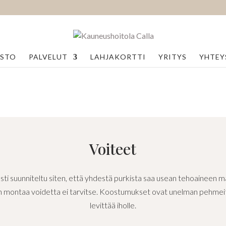
ASTO
PALVELUT
LAHJAKORTTI
YRITYS
YHTEY
Voiteet
sti suunniteltu siten, että yhdestä purkista saa usean tehoaineen 
en montaa voidetta ei tarvitse. Koostumukset ovat unelman pehmeitä 
levittää iholle.