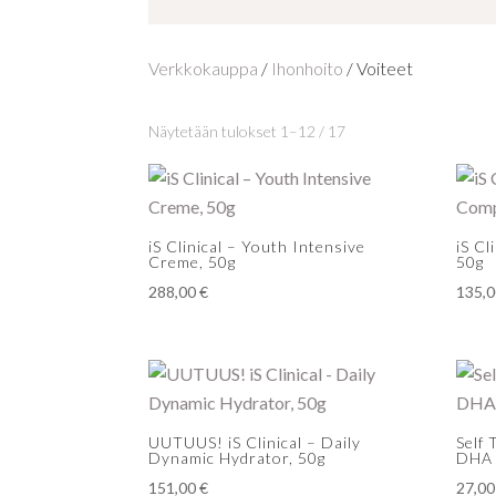
Verkkokauppa
/
Ihonhoito
/ Voiteet
Näytetään tulokset 1–12 / 17
iS Clinical – Youth Intensive
iS Cl
Creme, 50g
50g
288,00
€
135,
UUTUUS! iS Clinical – Daily
Self
Dynamic Hydrator, 50g
DHA 
151,00
€
27,0