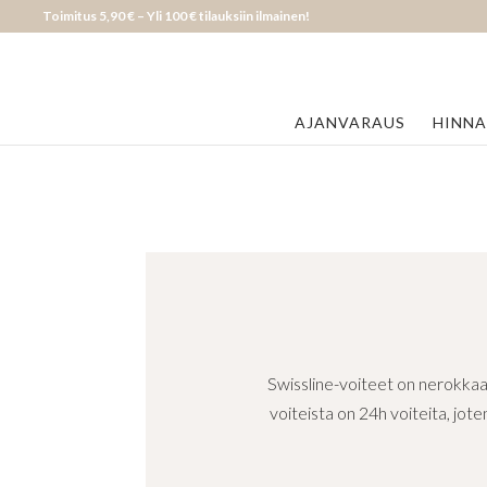
Toimitus 5,90 € – Yli 100 € tilauksiin ilmainen!
AJANVARAUS
HINN
Swissline-voiteet on nerokkaa
voiteista on 24h voiteita, jot