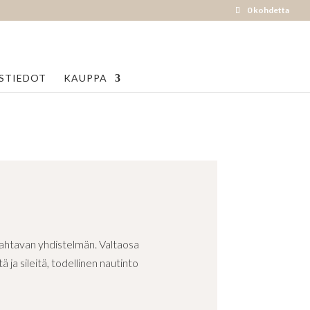
0 kohdetta
STIEDOT
KAUPPA
mahtavan yhdistelmän. Valtaosa
ja sileitä, todellinen nautinto