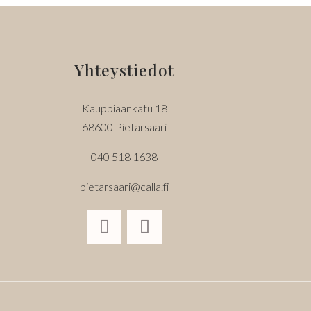
Yhteystiedot
Kauppiaankatu 18
68600 Pietarsaari
040 518 1638
pietarsaari@calla.fi