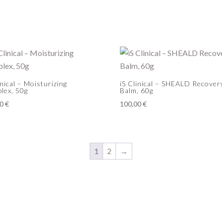
inical – Moisturizing
iS Clinical – SHEALD Recover
lex, 50g
Balm, 60g
00
€
100,00
€
1
2
→