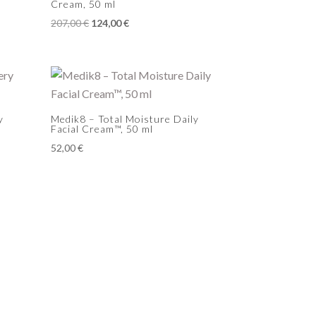
Cream, 50 ml
Alkuperäinen
Nykyinen
207,00
€
124,00
€
hinta
hinta
oli:
on:
207,00 €.
124,00 €.
y
Medik8 – Total Moisture Daily
Facial Cream™, 50 ml
52,00
€