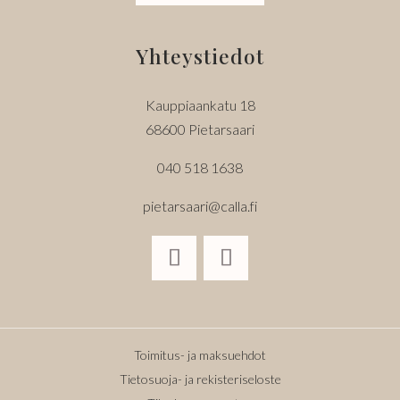
Yhteystiedot
Kauppiaankatu 18
68600 Pietarsaari
040 518 1638
pietarsaari@calla.fi
Toimitus- ja maksuehdot
Tietosuoja- ja rekisteriseloste