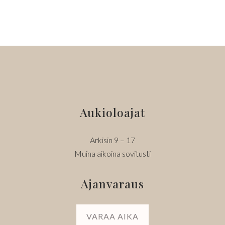
128,00 €.
76,00 €.
Aukioloajat
Arkisin 9 – 17
Muina aikoina sovitusti
Ajanvaraus
VARAA AIKA