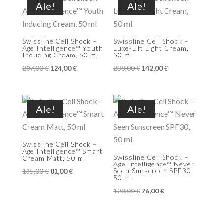
Ale!
Ale!
Swissline Cell Shock –
Swissline Cell Shock –
Age Intelligence™ Youth
Luxe-Lift Light Cream,
Inducing Cream, 50 ml
50 ml
Alkuperäinen
Nykyinen
Alkuperäinen
Nykyinen
207,00
€
124,00
€
238,00
€
142,00
€
hinta
hinta
hinta
hinta
oli:
on:
oli:
on:
207,00 €.
124,00 €.
238,00 €.
142,00 €.
Ale!
Ale!
Swissline Cell Shock –
Age Intelligence™ Smart
Swissline Cell Shock –
Cream Matt, 50 ml
Age Intelligence™ Never
Alkuperäinen
Nykyinen
Seen Sunscreen SPF30,
135,00
€
81,00
€
50 ml
hinta
hinta
Alkuperäinen
Nykyinen
128,00
€
76,00
€
oli:
on:
hinta
hinta
135,00 €.
81,00 €.
oli:
on: