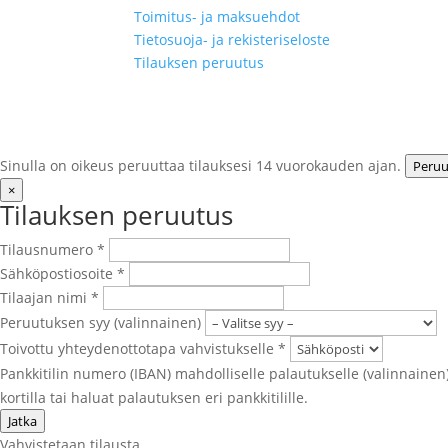
Toimitus- ja maksuehdot
Tietosuoja- ja rekisteriseloste
Tilauksen peruutus
Sinulla on oikeus peruuttaa tilauksesi 14 vuorokauden ajan.
Peruu
×
Tilauksen peruutus
Tilausnumero
*
Sähköpostiosoite
*
Tilaajan nimi
*
Peruutuksen syy
(valinnainen)
Toivottu yhteydenottotapa vahvistukselle
*
Pankkitilin numero (IBAN) mahdolliselle palautukselle
(valinnainen
kortilla tai haluat palautuksen eri pankkitilille.
Jatka
Vahvistetaan tilausta...