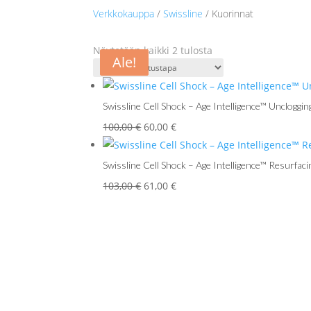
Verkkokauppa
/
Swissline
/ Kuorinnat
Näytetään kaikki 2 tulosta
Ale!
Ale!
Swissline Cell Shock – Age Intelligence™ Uncloggi
Alkuperäinen
Nykyinen
100,00
€
60,00
€
hinta
hinta
oli:
on:
Swissline Cell Shock – Age Intelligence™ Resurfaci
100,00 €.
60,00 €.
Alkuperäinen
Nykyinen
103,00
€
61,00
€
hinta
hinta
oli:
on:
103,00 €.
61,00 €.