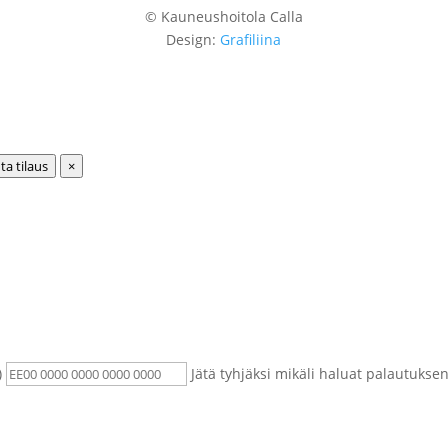
© Kauneushoitola Calla
Design:
Grafiliina
ta tilaus
×
)
Jätä tyhjäksi mikäli haluat palautukse