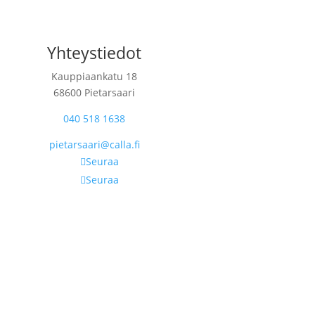
Yhteystiedot
Kauppiaankatu 18
68600 Pietarsaari
040 518 1638
pietarsaari@calla.fi
Seuraa
Seuraa