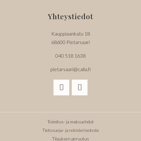
Yhteystiedot
Kauppiaankatu 18
68600 Pietarsaari
040 518 1638
pietarsaari@calla.fi
Toimitus- ja maksuehdot
Tietosuoja- ja rekisteriseloste
Tilauksen peruutus