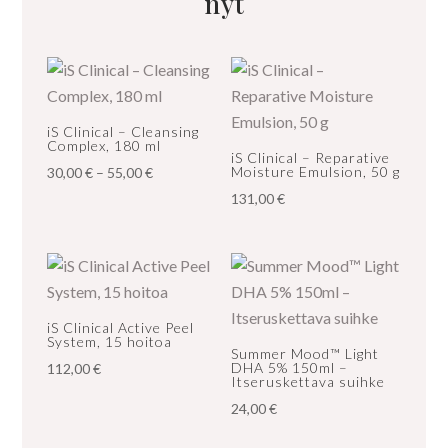
nyt
iS Clinical – Cleansing
Complex, 180 ml
iS Clinical – Reparative
Hintaluokka:
Moisture Emulsion, 50 g
30,00
€
–
55,00
€
30,00 €
131,00
€
-
55,00 €
iS Clinical Active Peel
System, 15 hoitoa
Summer Mood™ Light
DHA 5% 150ml –
112,00
€
Itseruskettava suihke
24,00
€