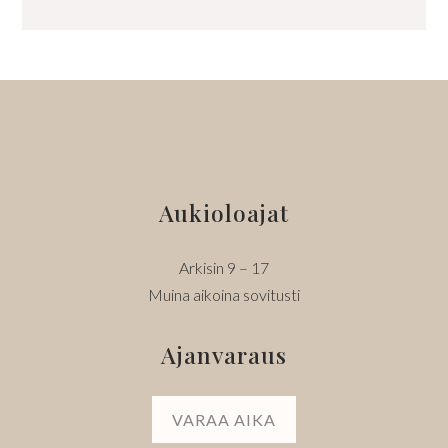
Aukioloajat
Arkisin 9 – 17
Muina aikoina sovitusti
Ajanvaraus
VARAA AIKA