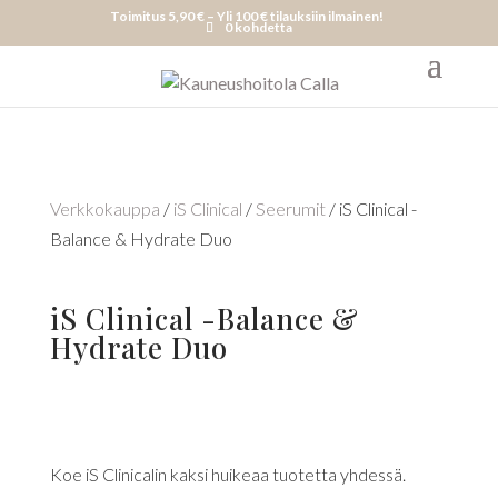
Toimitus 5,90 € – Yli 100 € tilauksiin ilmainen!
0 kohdetta
Verkkokauppa
/
iS Clinical
/
Seerumit
/ iS Clinical -
Balance & Hydrate Duo
iS Clinical -Balance &
Hydrate Duo
Koe iS Clinicalin kaksi huikeaa tuotetta yhdessä.