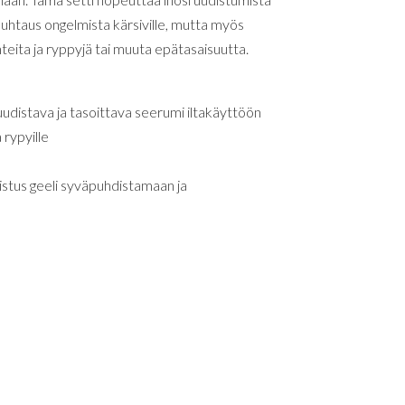
uhtaus ongelmista kärsiville, mutta myös
onteita ja ryppyjä tai muuta epätasaisuutta.
udistava ja tasoittava seerumi iltakäyttöön
 rypyille
istus geeli syväpuhdistamaan ja