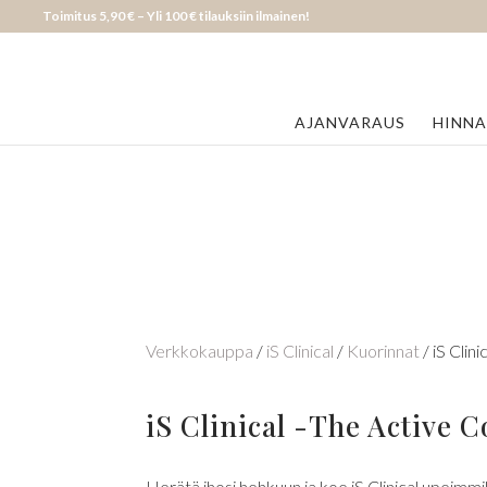
Toimitus 5,90 € – Yli 100 € tilauksiin ilmainen!
AJANVARAUS
HINN
Verkkokauppa
/
iS Clinical
/
Kuorinnat
/ iS Clin
iS Clinical -The Active C
Herätä ihosi hehkuun ja koe iS Clinical upeimmi