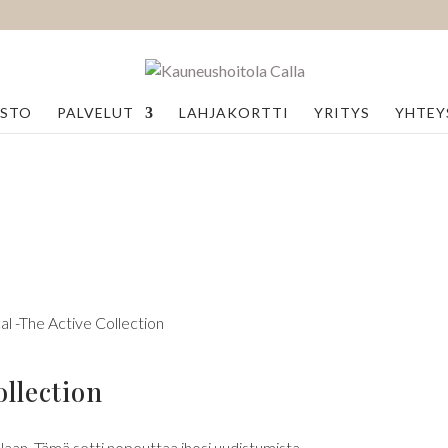
ASTO
PALVELUT
LAHJAKORTTI
YRITYS
YHTEY
ical -The Active Collection
ollection
llaan. Tämä setti nopeuttaa ihosi uudistumista