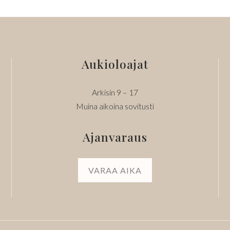
Aukioloajat
Arkisin 9 – 17
Muina aikoina sovitusti
Ajanvaraus
VARAA AIKA