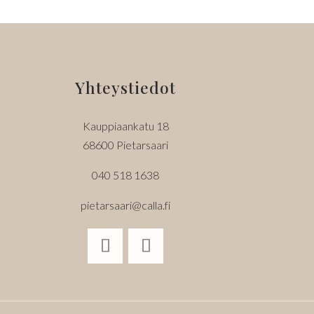
Yhteystiedot
Kauppiaankatu 18
68600 Pietarsaari
040 518 1638
pietarsaari@calla.fi