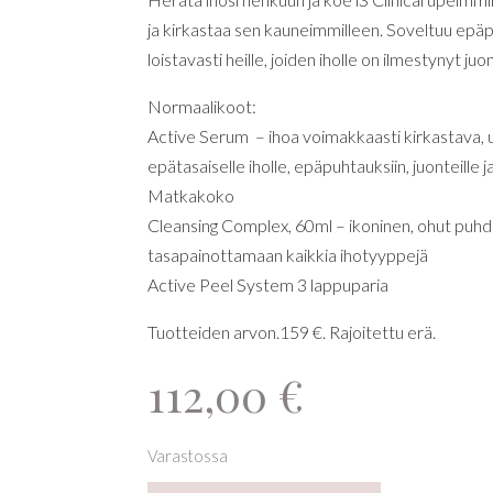
ja kirkastaa sen kauneimmilleen. Soveltuu epäp
loistavasti heille, joiden iholle on ilmestynyt ju
Normaalikoot:
Active Serum – ihoa voimakkaasti kirkastava, u
epätasaiselle iholle, epäpuhtauksiin, juonteille ja
Matkakoko
Cleansing Complex, 60ml – ikoninen, ohut puhd
tasapainottamaan kaikkia ihotyyppejä
Active Peel System 3 lappuparia
Tuotteiden arvon.159 €. Rajoitettu erä.
112,00
€
Varastossa