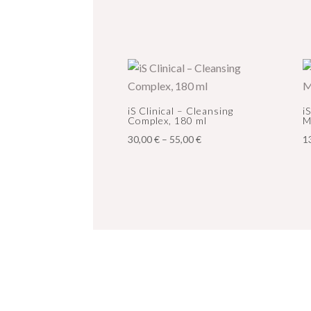
iS Clinical – Cleansing
i
Complex, 180 ml
M
Hintaluokka:
30,00
€
–
55,00
€
1
30,00 €
-
55,00 €