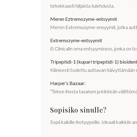
tehokkaasti hiljaista tulehdusta.
Meren Eztremozyme-entsyymit
Meren Extremozyme-ensyymit, jotka autta
Extremozyme-entsyymit
iS Clinicalin oma entsyymiseos, jonka on t
Tripeptidi-1 (kupari tripeptidi-1) bioiden
Kliinisesti todettu auttavan häivyttämää
Harper’s Bazaar:
“Tekee ihosta tasaisen ja kiinteän välittöm
Sopisiko sinulle?
Sopii kaikille ihotyypeille. Ideaali kaikkiin 