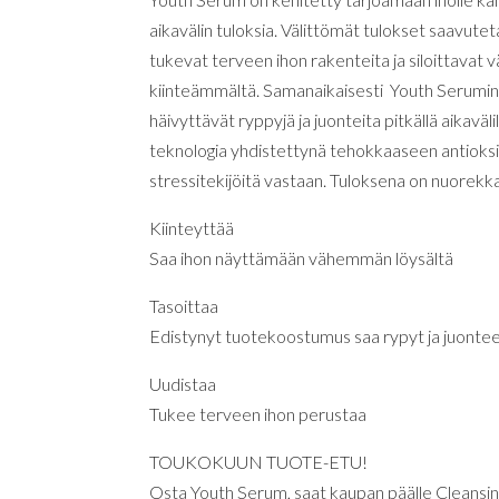
aikavälin tuloksia. Välittömät tulokset saavute
tukevat terveen ihon rakenteita ja siloittavat
kiinteämmältä. Samanaikaisesti Youth Serumin t
häivyttävät ryppyjä ja juonteita pitkällä aikavä
teknologia yhdistettynä tehokkaaseen antioks
stressitekijöitä vastaan. Tuloksena on nuorekk
Kiinteyttää
Saa ihon näyttämään vähemmän löysältä
Tasoittaa
Edistynyt tuotekoostumus saa rypyt ja juontee
Uudistaa
Tukee terveen ihon perustaa
TOUKOKUUN TUOTE-ETU!
Osta Youth Serum, saat kaupan päälle Cleansi