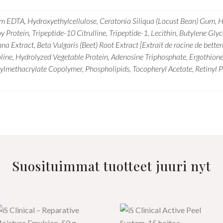
um EDTA, Hydroxyethylcellulose, Ceratonia Siliqua (Locust Bean) Gum,
 Protein, Tripeptide-10 Citrulline, Tripeptide-1, Lecithin, Butylene G
a Extract, Beta Vulgaris (Beet) Root Extract [Extrait de racine de bette
Proline, Hydrolyzed Vegetable Protein, Adenosine Triphosphate, Ergothio
ethacrylate Copolymer, Phospholipids, Tocopheryl Acetate, Retinyl Palm
Suosituimmat tuotteet juuri nyt