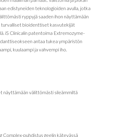
taan edistyneiden teknologioiden avulla, jotka
 välittömästi ryppyjä saaden ihon näyttämään
urvalliset bioidenttiset kasvutekijät
lillä. iS Clinicalin patentoima Extremozyme-
idanttiseokseen antaa tukea ympäristön
aampi, kuulaampi ja vahvempi iho.
t näyttämään välittömästi sileämmiltä
ng Complex-puhdistus geelin kätevässä