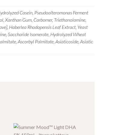
 Hydrolyzed Casein, Pseudoalteromonas Ferment
lycol, Xanthan Gum, Carbomer, Triethanolamine,
rave], Haberlea Rhodopensis Leaf Extract, Yeast
neine, Saccharide Isomerate, Hydrolyzed Wheat
itate, Ascorbyl Palmitate, Asiaticoside, Asiatic