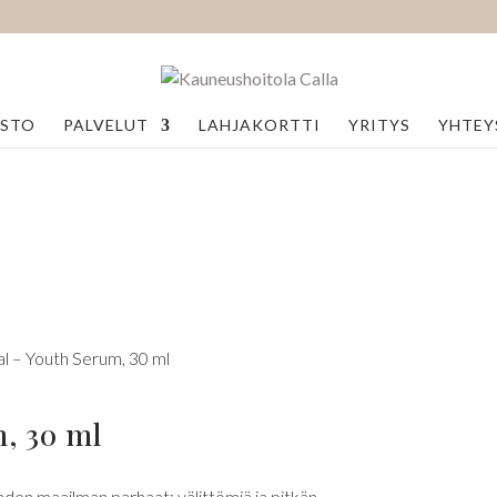
ASTO
PALVELUT
LAHJAKORTTI
YRITYS
YHTEY
cal – Youth Serum, 30 ml
m, 30 ml
hden maailman parhaat: välittömiä ja pitkän