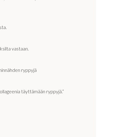
sta.
ksilta vastaan.
lminnähden ryppyjä
 kollageenia täyttämään ryppyjä.”