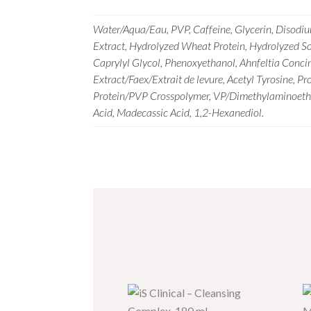
Water/Aqua/Eau, PVP, Caffeine, Glycerin, Disodi
Extract, Hydrolyzed Wheat Protein, Hydrolyzed Soy
Caprylyl Glycol, Phenoxyethanol, Ahnfeltia Concinn
Extract/Faex/Extrait de levure, Acetyl Tyrosine, 
Protein/PVP Crosspolymer, VP/Dimethylaminoethylm
Acid, Madecassic Acid, 1,2-Hexanediol.