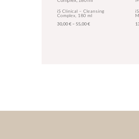
iS Clinical – Cleansing
i
Complex, 180 ml
M
Hintaluokka:
30,00
€
–
55,00
€
1
30,00 €
-
55,00 €