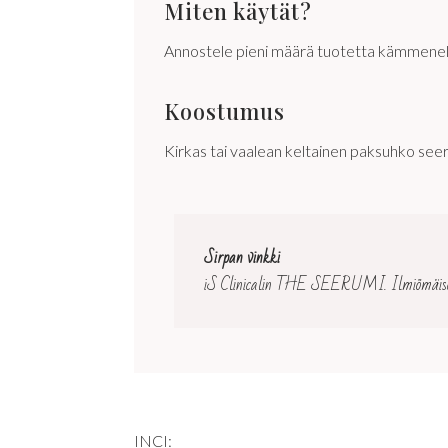
Miten käytät?
Annostele pieni määrä tuotetta kämmenelle. 
Koostumus
Kirkas tai vaalean keltainen paksuhko see
Sirpan vinkki
iS Clinicalin THE SEERUMI. Ilmiömäisen 
INCI: