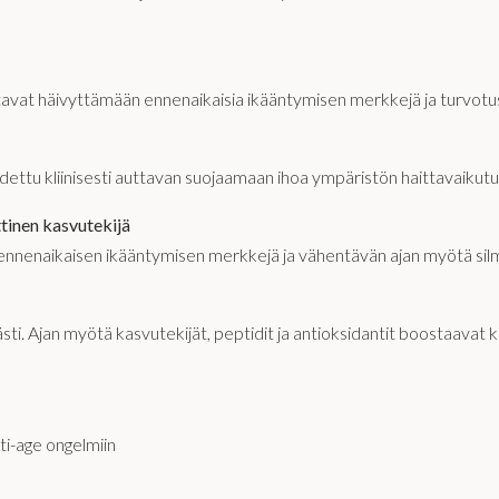
vat häivyttämään ennenaikaisia ikääntymisen merkkejä ja turvotu
odettu kliinisesti auttavan suojaamaan ihoa ympäristön haittavaikutu
ttinen kasvutekijä
n ennenaikaisen ikääntymisen merkkejä ja vähentävän ajan myötä si
ästi. Ajan myötä kasvutekijät, peptidit ja antioksidantit boostaavat
anti-age ongelmiin