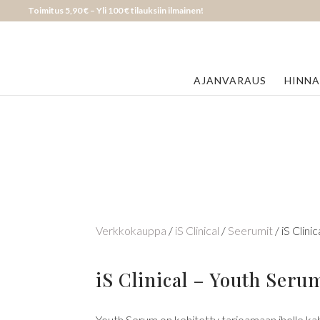
Toimitus 5,90 € – Yli 100 € tilauksiin ilmainen!
AJANVARAUS
HINN
Verkkokauppa
/
iS Clinical
/
Seerumit
/ iS Clini
iS Clinical – Youth Seru
Youth Serum on kehitetty tarjoamaan iholle ka