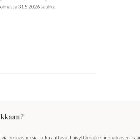
voimassa 31.5.2026 saakka.
okkaan?
ttäviä ominaisuuksia, jotka auttavat häivyttämään ennenaikaisen ik