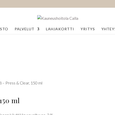
ASTO
PALVELUT
LAHJAKORTTI
YRITYS
YHTEY
 – Press & Clear, 150 ml
150 ml
täiseen käyttöön soveltuvaa, 2 %