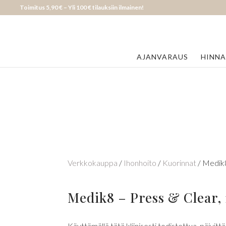
Toimitus 5,90 € – Yli 100 € tilauksiin ilmainen!
AJANVARAUS
HINN
Verkkokauppa
/
Ihonhoito
/
Kuorinnat
/ Medik8
Medik8 – Press & Clear, 
Käyttämällä tätä kliinisesti todistettua, päivit