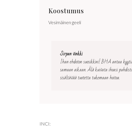
Koostumus
Vesimäinen geeli
Sirpan vinkki
Ihan ehdoton suosikkini! BHA antaa kyytiä tu
samaan aikaan. Älä kuivata ihoasi puhdistustu
sisältävää tuotetta tukemaan hoitoa.
INCI: