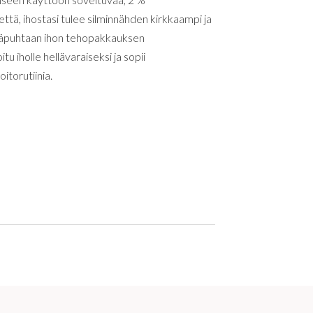
tä, ihostasi tulee silminnähden kirkkaampi ja
äpuhtaan ihon tehopakkauksen
 iholle hellävaraiseksi ja sopii
torutiinia.