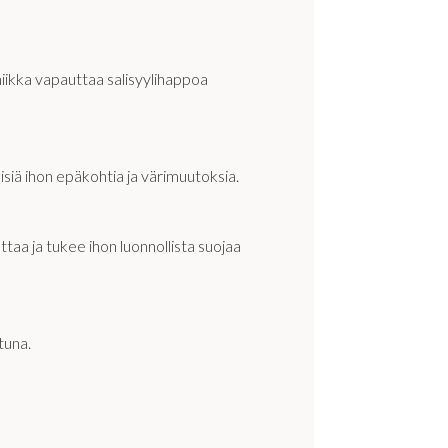
niikka vapauttaa salisyylihappoa
siä ihon epäkohtia ja värimuutoksia.
taa ja tukee ihon luonnollista suojaa
tuna.