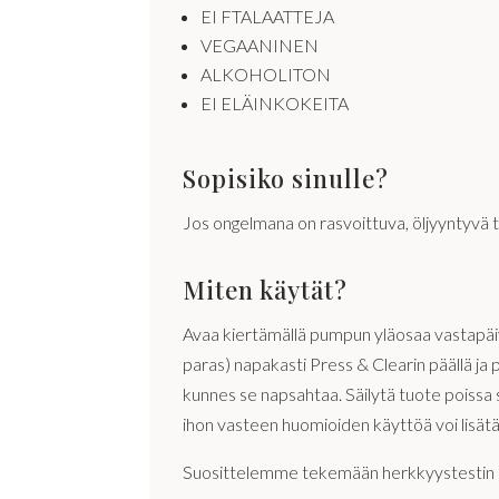
EI FTALAATTEJA
VEGAANINEN
ALKOHOLITON
EI ELÄINKOKEITA
Sopisiko sinulle?
Jos ongelmana on rasvoittuva, öljyyntyvä ta
Miten käytät?
Avaa kiertämällä pumpun yläosaa vastapäivä
paras) napakasti Press & Clearin päällä j
kunnes se napsahtaa. Säilytä tuote poissa
ihon vasteen huomioiden käyttöä voi lisät
Suosittelemme tekemään herkkyystestin 