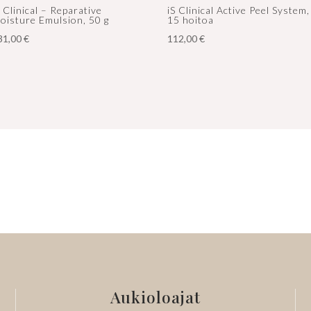
S Clinical – Reparative
iS Clinical Active Peel System,
oisture Emulsion, 50 g
15 hoitoa
31,00
€
112,00
€
Aukioloajat