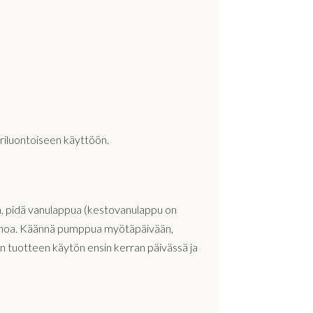
uriluontoiseen käyttöön.
la, pidä vanulappua (kestovanulappu on
rysihoa. Käännä pumppua myötäpäivään,
n tuotteen käytön ensin kerran päivässä ja