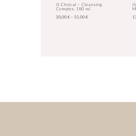
iS Clinical – Cleansing
i
Complex, 180 ml
M
Hintaluokka:
30,00
€
–
55,00
€
1
30,00 €
-
55,00 €