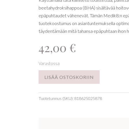
beetahydroksihappoa (BHA) sisältävää hoitovet
epäpuhtaudet vähenevät. Tämän Medik8:n ep
tuotekoostumus on asiantuntemuksella optimoitu
täydentämään mitä tahansa epäpuhtaan ihon hoi
42,00
€
Varastossa
LISÄÄ OSTOSKORIIN
Tuotetunnus (SKU):
818625025878