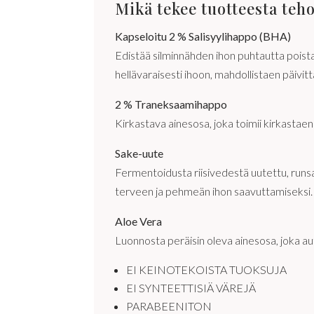
Mikä tekee tuotteesta teh
Kapseloitu 2 % Salisyylihappo (BHA)
Edistää silminnähden ihon puhtautta poista
hellävaraisesti ihoon, mahdollistaen päivit
2 % Traneksaamihappo
Kirkastava ainesosa, joka toimii kirkastae
Sake-uute
Fermentoidusta riisivedestä uutettu, runsa
terveen ja pehmeän ihon saavuttamiseksi.
Aloe Vera
Luonnosta peräisin oleva ainesosa, joka au
EI KEINOTEKOISTA TUOKSUJA
EI SYNTEETTISIÄ VÄREJÄ
PARABEENITON