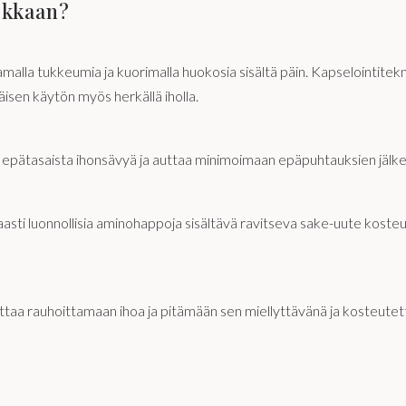
okkaan?
malla tukkeumia ja kuorimalla huokosia sisältä päin. Kapselointitek
täisen käytön myös herkällä iholla.
n epätasaista ihonsävyä ja auttaa minimoimaan epäpuhtauksien jälkei
asti luonnollisia aminohappoja sisältävä ravitseva sake-uute kosteut
ttaa rauhoittamaan ihoa ja pitämään sen miellyttävänä ja kosteutet