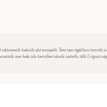
kkeutuneille huokosille sekä mustapäille. Tämä tuote täydellisesti kontrolloi tal
otteilla vaan hoida talin kontrollointi oikealla tuotteella, tällä. Erityisesti näppy