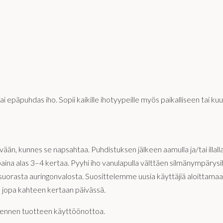
i epäpuhdas iho. Sopii kaikille ihotyypeille myös paikalliseen tai ku
än, kunnes se napsahtaa. Puhdistuksen jälkeen aamulla ja/tai illal
a paina alas 3–4 kertaa. Pyyhi iho vanulapulla välttäen silmänympä
 suorasta auringonvalosta. Suosittelemme uusia käyttäjiä aloittamaa
ä jopa kahteen kertaan päivässä.
ennen tuotteen käyttöönottoa.