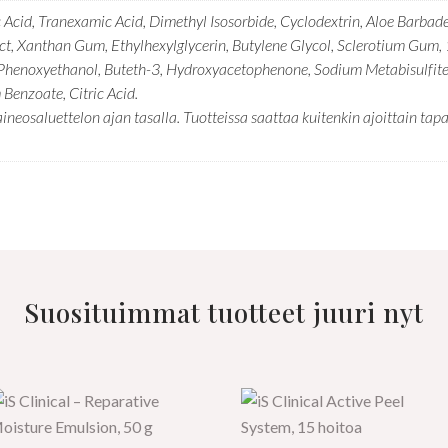
c Acid, Tranexamic Acid, Dimethyl Isosorbide, Cyclodextrin, Aloe Barbad
ract, Xanthan Gum, Ethylhexylglycerin, Butylene Glycol, Sclerotium Gum
Phenoxyethanol, Buteth-3, Hydroxyacetophenone, Sodium Metabisulfite,
 Benzoate, Citric Acid.
aluettelon ajan tasalla. Tuotteissa saattaa kuitenkin ajoittain tapah
Suosituimmat tuotteet juuri nyt