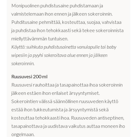
Monipuolinen puhdistusaine puhdistamaan ja
valmistelemaan ihon ennen ja jälkeen sokeroinnin.
Puhditusaine pehmittää, kosteuttaa, suojaa, vahvistaa
ja puhdistaa ihon tehokkaasti sekä tekee sokeroinnista
miellyttävämmän tuntuisen.
Käyttö: suihkuta puhdistusainetta vanulapulle tai baby
wipesiin ja pyyhi sokeroitava alue ennen ja jälkeen
sokeroinnin.
Ruusuvesi 200 ml
Ruusuvesi rauhoittaa ja tasapainottaa ihoa sokeroinnin
jälkeen estäen ihon erilaiset ärsyyntymiset.
Sokerointien välissä säännöllinen ruusuveden käyttö
estää ihon tukkeutumista ja ärsyyntymistä sekä
kosteuttaa tehokkaasti ihoa. Ruusuveden antiseptinen,
tasapainottava ja uudistava vaikutus auttaa moneen iho
ongelmaan.