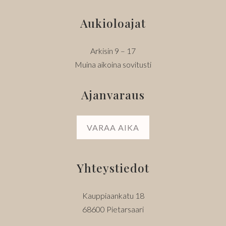
Aukioloajat
Arkisin 9 – 17
Muina aikoina sovitusti
Ajanvaraus
VARAA AIKA
Yhteystiedot
Kauppiaankatu 18
68600 Pietarsaari