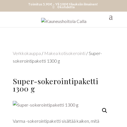
Toimitus 5,90 € – Yli 100 € tilauksiin ilmainen!
0 kohdetta
Verkkokauppa
/
Makea kotisokerointi
/ Super-
sokerointipaketti 1300 g
Super-sokerointipaketti
1300 g
Varma -sokerointipaketti sisältää kaiken, mitä