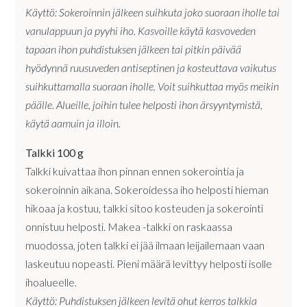
Käyttö: Sokeroinnin jälkeen suihkuta joko suoraan iholle tai
vanulappuun ja pyyhi iho. Kasvoille käytä kasvoveden
tapaan ihon puhdistuksen jälkeen tai pitkin päivää
hyödynnä ruusuveden antiseptinen ja kosteuttava vaikutus
suihkuttamalla suoraan iholle. Voit suihkuttaa myös meikin
päälle. Alueille, joihin tulee helposti ihon ärsyyntymistä,
käytä aamuin ja illoin.
Talkki 100 g
Talkki kuivattaa ihon pinnan ennen sokerointia ja
sokeroinnin aikana. Sokeroidessa iho helposti hieman
hikoaa ja kostuu, talkki sitoo kosteuden ja sokerointi
onnistuu helposti. Makea -talkki on raskaassa
muodossa, joten talkki ei jää ilmaan leijailemaan vaan
laskeutuu nopeasti. Pieni määrä levittyy helposti isolle
ihoalueelle.
Käyttö: Puhdistuksen jälkeen levitä ohut kerros talkkia