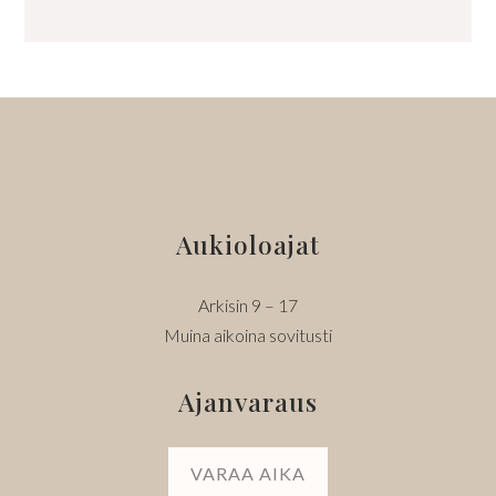
Aukioloajat
Arkisin 9 – 17
Muina aikoina sovitusti
Ajanvaraus
VARAA AIKA