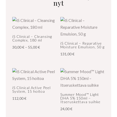
nyt
iS Clinical – Cleansing
Complex, 180 ml
iS Clinical – Reparative
Hintaluokka:
Moisture Emulsion, 50 g
30,00
€
–
55,00
€
30,00 €
131,00
€
-
55,00 €
iS Clinical Active Peel
System, 15 hoitoa
Summer Mood™ Light
DHA 5% 150ml –
112,00
€
Itseruskettava suihke
24,00
€