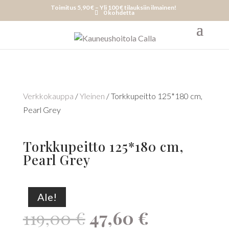
Toimitus 5,90 € – Yli 100 € tilauksiin ilmainen!
0 kohdetta
Verkkokauppa
/
Yleinen
/ Torkkupeitto 125*180 cm,
Pearl Grey
Torkkupeitto 125*180 cm,
Pearl Grey
Ale!
Alkuperäinen
Nykyinen
119,00
€
47,60
€