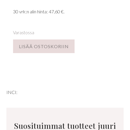
hinta
hinta
oli:
on:
30 vrk:n alin hinta:
47,60
€
.
119,00 €.
47,60 €.
Varastossa
LISÄÄ OSTOSKORIIN
INCI:
Suosituimmat tuotteet juuri