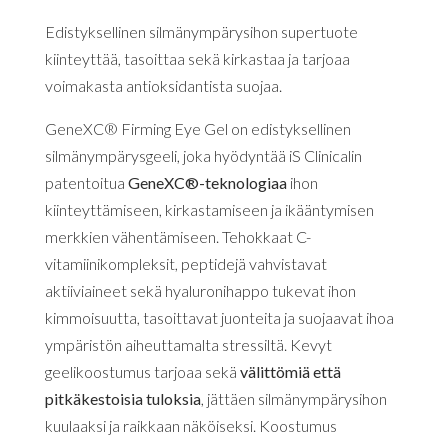
Edistyksellinen silmänympärysihon supertuote
kiinteyttää, tasoittaa sekä kirkastaa ja tarjoaa
voimakasta antioksidantista suojaa.
GeneXC® Firming Eye Gel on edistyksellinen
silmänympärysgeeli, joka hyödyntää iS Clinicalin
patentoitua
GeneXC®-teknologiaa
ihon
kiinteyttämiseen, kirkastamiseen ja ikääntymisen
merkkien vähentämiseen. Tehokkaat C-
vitamiinikompleksit, peptidejä vahvistavat
aktiiviaineet sekä hyaluronihappo tukevat ihon
kimmoisuutta, tasoittavat juonteita ja suojaavat ihoa
ympäristön aiheuttamalta stressiltä. Kevyt
geelikoostumus tarjoaa sekä
välittömiä että
pitkäkestoisia tuloksia
, jättäen silmänympärysihon
kuulaaksi ja raikkaan näköiseksi. Koostumus