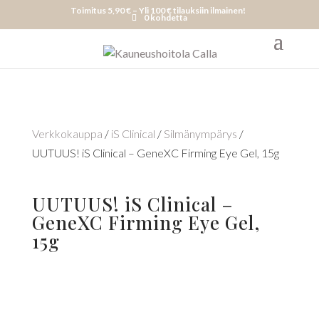
Toimitus 5,90 € – Yli 100 € tilauksiin ilmainen!
0 kohdetta
Verkkokauppa
/
iS Clinical
/
Silmänympärys
/
UUTUUS! iS Clinical – GeneXC Firming Eye Gel, 15g
UUTUUS! iS Clinical –
GeneXC Firming Eye Gel,
15g