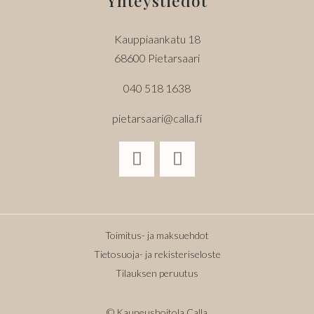
Yhteystiedot
Kauppiaankatu 18
68600 Pietarsaari
040 518 1638
pietarsaari@calla.fi
Toimitus- ja maksuehdot
Tietosuoja- ja rekisteriseloste
Tilauksen peruutus
© Kauneushoitola Calla