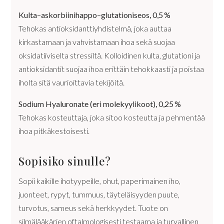
Kulta–askorbiinihappo–glutationiseos, 0,5
%
Tehokas antioksidanttiyhdistelmä, joka auttaa
kirkastamaan ja vahvistamaan ihoa sekä suojaa
oksidatiiviselta stressiltä. Kolloidinen kulta, glutationi ja
antioksidantit suojaa ihoa erittäin tehokkaasti ja poistaa
iholta sitä vaurioittavia tekijöitä.
Sodium Hyaluronate (eri molekyylikoot), 0,25
%
Tehokas kosteuttaja, joka sitoo kosteutta ja pehmentää
ihoa pitkäkestoisesti.
Sopisiko sinulle?
Sopii kaikille ihotyypeille, ohut, paperimainen iho,
juonteet, rypyt, tummuus, täyteläisyyden puute,
turvotus, sameus sekä herkkyydet. Tuote on
silmälääkärien oftalmologisesti testaama ja turvallinen