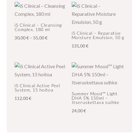
iS Clinical – Cleansing
Complex, 180 ml
iS Clinical – Reparative
Hintaluokka:
Moisture Emulsion, 50 g
30,00
€
–
55,00
€
30,00 €
131,00
€
-
55,00 €
iS Clinical Active Peel
System, 15 hoitoa
Summer Mood™ Light
DHA 5% 150ml –
112,00
€
Itseruskettava suihke
24,00
€