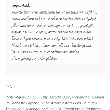
Sirpan vinkki
Tuotetta levittäessä välittömästi tunnet sen tasoittavan efektin,
mutta todellinen rikkaus tietenkin on pitkäaikaisessa käytössä,
jolloin ihon ennen aikaisen ikääntymisen merkit ja jo näkyvät
ongelmat saavan lempeää, mutta erittäin tehokasta hoitoa.
Tuote on hyvin riittoisa, muista käyttää erittäin pieni määrä.
Mikäli tuote lähtee rullaamaan iholla, olet käyttänyt sitä
liikaa. Tästä tuotteesta tulee ehdottomasti meidän
silmänympärystuotteiden ykkönen!
INCI:
Water/Aqua/Eau, 3-O-Ethyl Ascorbic Acid, Propanediol, Sodium
Polyacrylate, Glycerin, Silica, Ascorbic Acid, Gold, Palmitoyl
Tripeptide-5, Mannitol, Sodium PCA, Ergothioneine, Panthenol,