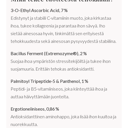
3-O-Ethyl Ascorbic Acid, 7
%
Edistynyt ja stabiili C-vitamiinin muoto, joka kirkastaa
ihoa, tukee kollageenia ja parantaa ihon sävyä. Iho
sietää ainesosaa hyvin, tinkimättä sen erityisestä
tehokkuudesta sekä ainesosan pysyvyydestä stabiilina.
Bacillus Ferment (Extremozyme®), 2
%
Suojaa ihoa ympäristön stressitekijöiltä ja tukee ihon
suojamuuria. Erittäin tehokas antioksidantti.
Palmitoyl Tripeptide‑5 & Panthenol, 1
%
Peptidi- ja B5-vitamiiniseos, joka kiinteyttää ihoa ja
auttaa häivyttämään juonteita.
Ergotioneiiniseos, 0,86
%
Antioksidanttinen aminohappo, joka lisää ihon kuultoa ja
nuorekkuutta.