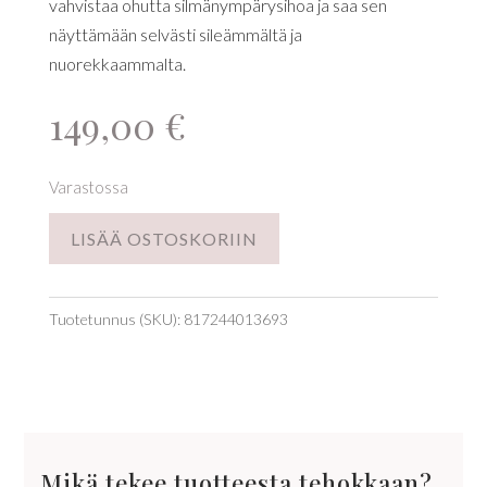
vahvistaa ohutta silmänympärysihoa ja saa sen
näyttämään selvästi sileämmältä ja
nuorekkaammalta.
149,00
€
Varastossa
LISÄÄ OSTOSKORIIN
Tuotetunnus (SKU):
817244013693
Mikä tekee tuotteesta tehokkaan?